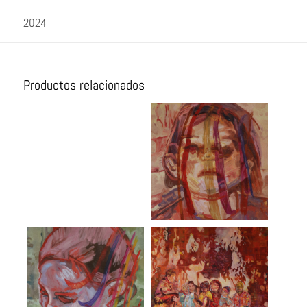
2024
Productos relacionados
Fragmentos del
origen
Fragmentos
entrelazados II
Fragmentos
Prima estate
entrelazados I