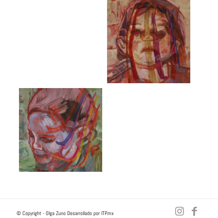
Fragmentos del
origen
Fragmentos
entrelazados II
Chispa inicial
Fragmentos
entrelazados I
© Copyright - Olga Zuno Desarrollado por ITP.mx